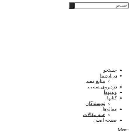
Skip
‫جستجو
to
content
جستجو
درباره ما
منابع مفید
دزد روی صلیب
ویدیوها
کتابها
نویسندگان
مقاله‌ها
همه مقالات
صفحه اصلی
Menu