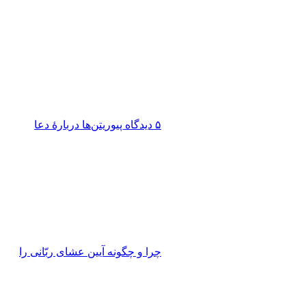
۵ دیدگاه پیوریتن‌ها دربارۀ دعا
چرا و چگونه آیین عشای ربّانی را