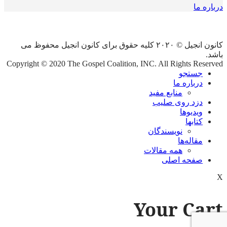
درباره ما
کانون انجیل © ۲۰۲۰ کلیه حقوق برای کانون انجیل محفوظ می
باشد.
Copyright © 2020 The Gospel Coalition, INC. All Rights Reserved
جستجو
درباره ما
منابع مفید
دزد روی صلیب
ویدیوها
کتابها
نویسندگان
مقاله‌ها
همه مقالات
صفحه اصلی
X
Your Cart