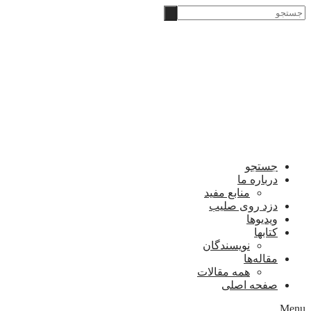
Skip
‫جستجو
to
content
جستجو
درباره ما
منابع مفید
دزد روی صلیب
ویدیوها
کتابها
نویسندگان
مقاله‌ها
همه مقالات
صفحه اصلی
Menu