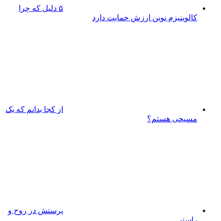
۵ دلیل که چرا
کالوینیزم نوین ارزش حمایت دارد
از کجا بدانم که یک
مسیحی هستم؟
پرستش در روح و
راستی