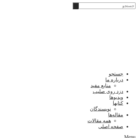
Skip
‫جستجو
to
content
جستجو
درباره ما
منابع مفید
دزد روی صلیب
ویدیوها
کتابها
نویسندگان
مقاله‌ها
همه مقالات
صفحه اصلی
Menu