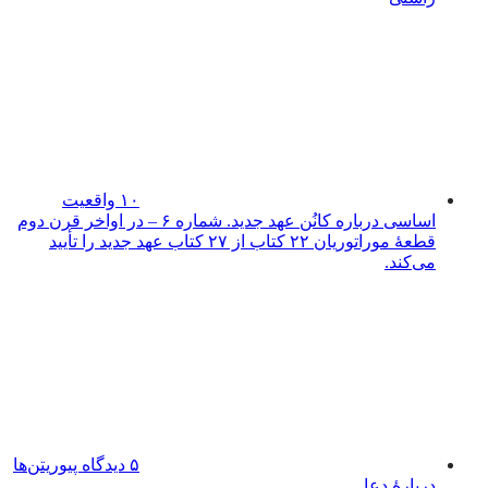
۱۰ واقعیت
اساسی درباره کانُن عهد جدید. شماره ۶ – در اواخر قرن دوم
قطعۀ موراتوریان ۲۲ کتاب از ۲۷ کتاب عهد جدید را تأیید
می‌کند.
۵ دیدگاه پیوریتن‌ها
دربارۀ دعا