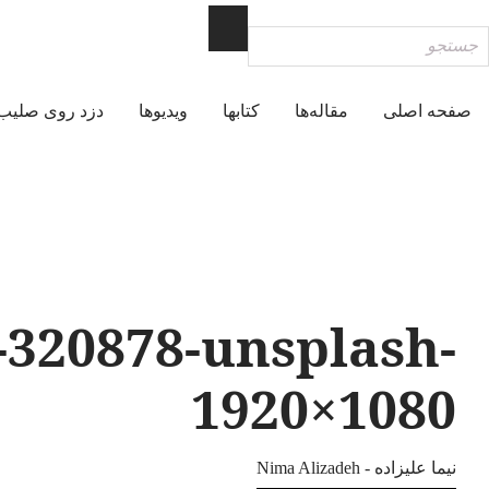
Ski
جستجو
t
conten
صفحه اصلی
مقاله‌ها
کتابها
ویدیوها
دزد روی صلیب
-320878-unsplash-
1920×1080
نیما علیزاده - Nima Alizadeh