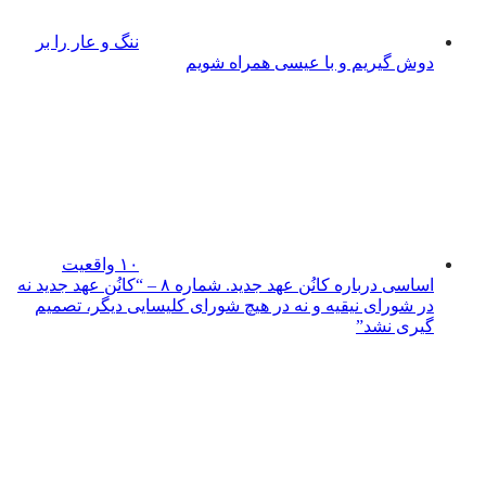
ننگ و عار را بر
دوش گیریم و با عیسی همراه شویم
۱۰ واقعیت
اساسی درباره کانُن عهد جدید. شماره ۸ – “کانُن عهد جدید نه
در شورای نیقیه و نه در هیچ شورای کلیسایی دیگر، تصمیم
گیری نشد”