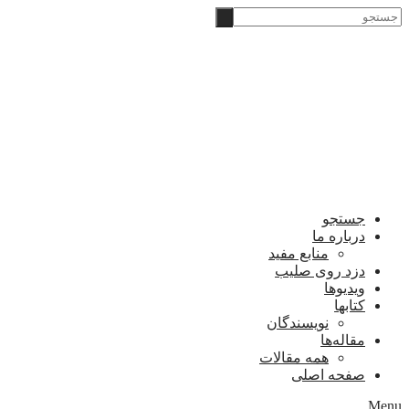
Skip
‫جستجو
to
content
جستجو
درباره ما
منابع مفید
دزد روی صلیب
ویدیوها
کتابها
نویسندگان
مقاله‌ها
همه مقالات
صفحه اصلی
Menu