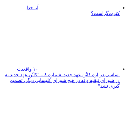
آیا خدا
کثرت‌گراست؟
۱۰ واقعیت
اساسی درباره کانُن عهد جدید. شماره ۸ – “کانُن عهد جدید نه
در شورای نیقیه و نه در هیچ شورای کلیسایی دیگر، تصمیم
گیری نشد”