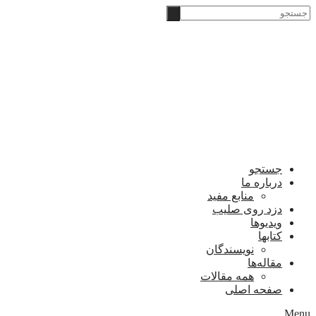
Skip
‫جستجو
to
content
جستجو
درباره ما
منابع مفید
دزد روی صلیب
ویدیوها
کتابها
نویسندگان
مقاله‌ها
همه مقالات
صفحه اصلی
Menu