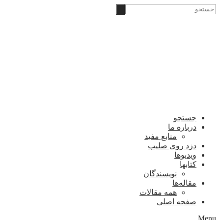
Skip
‫جستجو
to
content
جستجو
درباره ما
منابع مفید
دزد روی صلیب
ویدیوها
کتابها
نویسندگان
مقاله‌ها
همه مقالات
صفحه اصلی
Menu